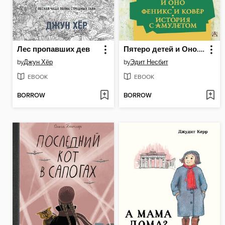
Лес пропавших дев
Пятеро детей и Оно. Феникс и ковёр. История с амулетом
by
Джун Хёр
by
Эдит Несбит
EBOOK
EBOOK
BORROW
BORROW