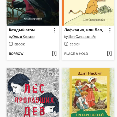
Каждый атом
Лафкадио, или Лев, который отстреливался
by
Ольга Кромер
by
Шел Силверстайн
EBOOK
EBOOK
BORROW
PLACE A HOLD