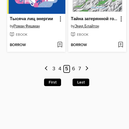
Тысяча лиц энергии
Тайна затерянной горы
by
Роман Фишман
by
Энид Блайтон
EBOOK
EBOOK
BORROW
BORROW
3
4
5
6
7
First
Last