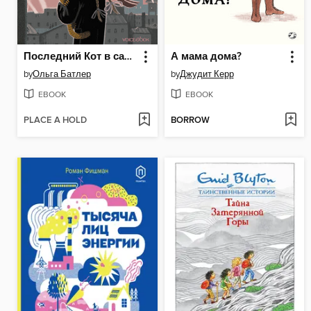
Последний Кот в сапогах
А мама дома?
by
Ольга Батлер
by
Джудит Керр
EBOOK
EBOOK
PLACE A HOLD
BORROW