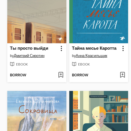
Ты просто выйди
Тайна месье Каротта
by
Дмитрий Сиротин
by
Анна Красильщик
EBOOK
EBOOK
BORROW
BORROW