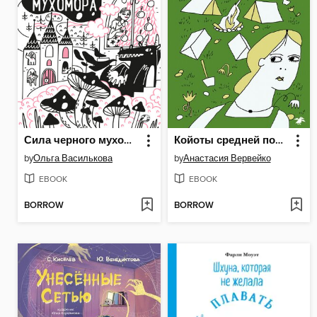
Сила черного мухомора
Койоты средней полосы
by
Ольга Василькова
by
Анастасия Вервейко
EBOOK
EBOOK
BORROW
BORROW