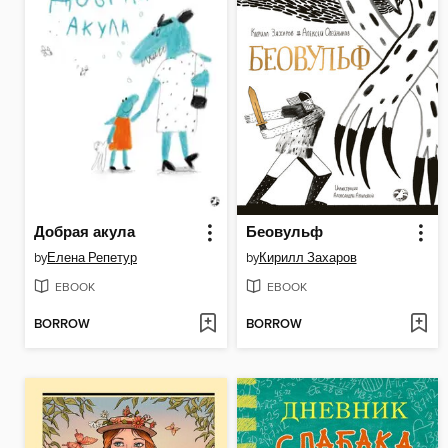
Добрая акула
Беовульф
by
Елена Репетур
by
Кирилл Захаров
EBOOK
EBOOK
BORROW
BORROW