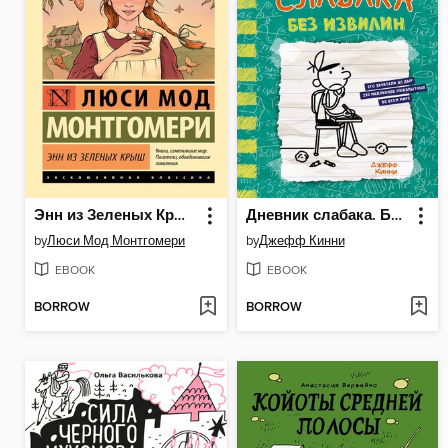
Энн из Зеленых Крыш
Дневник слабака. Без извилин
by
Люси Мод Монтгомери
by
Джефф Кинни
EBOOK
EBOOK
BORROW
BORROW