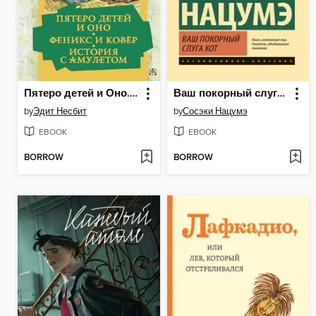
Пятеро детей и Оно. Феникс и ковёр. История с амулетом
Ваш покорный слуга кот
by
Эдит Несбит
by
Сосэки Нацумэ
EBOOK
EBOOK
BORROW
BORROW