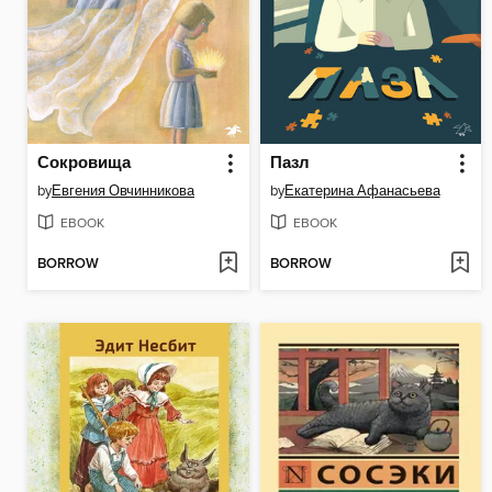
Сокровища
Пазл
by
Евгения Овчинникова
by
Екатерина Афанасьева
EBOOK
EBOOK
BORROW
BORROW