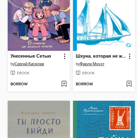
Унесенные Сетью
Шхуна, которая не желала плавать
by
Сергей Киселев
by
Фарли Моуэт
EBOOK
EBOOK
BORROW
BORROW