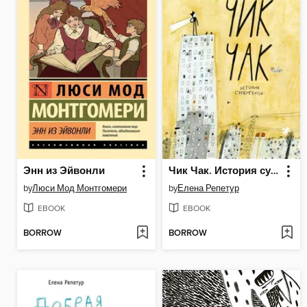
Энн из Эйвонли
Чик Чак. История супергероя
by
Люси Мод Монтгомери
by
Елена Репетур
EBOOK
EBOOK
BORROW
BORROW